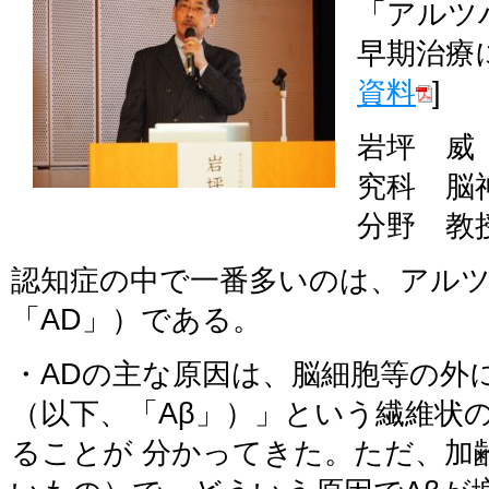
「アルツ
早期治療
資料
]
岩坪 威
究科 脳
分野 教授
認知症の中で一番多いのは、アル
「AD」）である。
・ADの主な原因は、脳細胞等の外
（以下、「Aβ」）」という繊維状
ることが 分かってきた。ただ、加