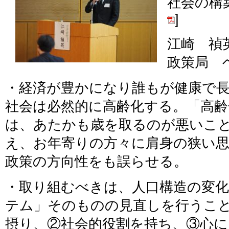
社会の構
]
江崎 禎
政策局 
・経済が豊かになり誰もが健康で
社会は必然的に高齢化する。「高齢
は、あたかも歳を取るのが悪いこ
え、お年寄りの方々に肩身の狭い
政策の方向性をも誤らせる。
・取り組むべきは、人口構造の変
テム」そのものの見直しを行うこ
摂り、②社会的役割を持ち、③心