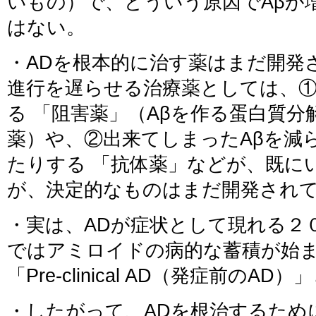
いもの）で、どういう原因でAβが
はない。
・ADを根本的に治す薬はまだ開発
進行を遅らせる治療薬としては、①
る 「阻害薬」（Aβを作る蛋白質
薬）や、②出来てしまったAβを減
たりする 「抗体薬」などが、既に
が、決定的なものはまだ開発され
・実は、ADが症状として現れる２
ではアミロイドの病的な蓄積が始ま
「Pre-clinical AD（発症前のA
・したがって、ADを根治するため