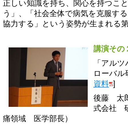
正しい知識を持ち、関心を持つこ
う」、「社会全体で病気を克服す
協力する」という姿勢が生まれる
講演その
「アルツ
ローバル
資料
]
後藤 太
式会社 
痛領域 医学部長）