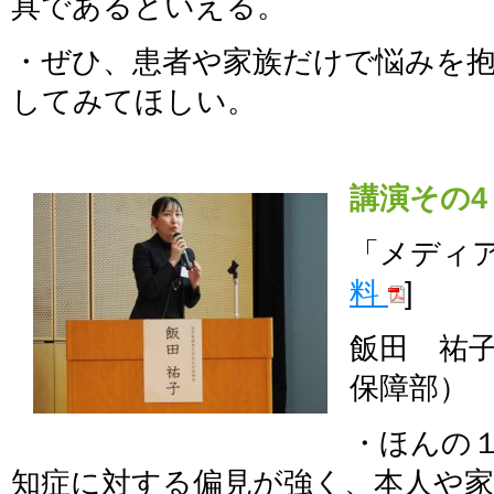
具であるといえる。
・ぜひ、患者や家族だけで悩みを
してみてほしい。
講演その4
「メディ
料
]
飯田 祐
保障部）
・ほんの
知症に対する偏見が強く、本人や