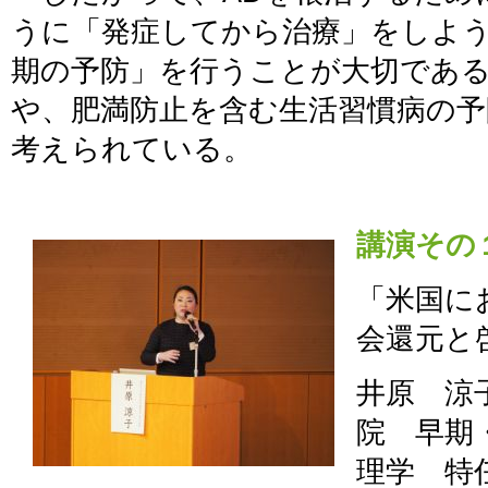
うに「発症してから治療」をしよう
期の予防」を行うことが大切であ
や、肥満防止を含む生活習慣病の予
考えられている。
講演その
「米国に
会還元と啓
井原 涼
院 早期
理学 特