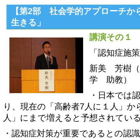
【第2部 社会学的アプローチから/
生きる」
講演その１
「認知症施策
新美 芳樹（
学 助教）
・日本では
り、現在の「高齢者7人に１人」から
人」にまで増えると予想されてい
・認知症対策が重要であるとの認