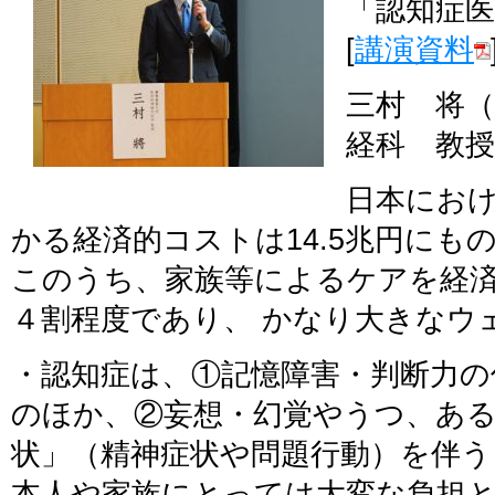
「認知症
[
講演資料
三村 将（
経科 教授
日本にお
かる経済的コストは14.5兆円にも
このうち、家族等によるケアを経
４割程度であり、 かなり大きなウ
・認知症は、①記憶障害・判断力の
のほか、②妄想・幻覚やうつ、あ
状」（精神症状や問題行動）を伴う
本人や家族にとっては大変な負担