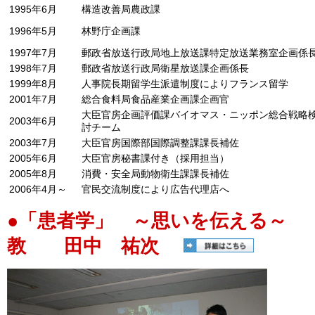
1995年6月
構造改善局農政課
1996年5月
林野庁企画課
1997年7月
郵政省放送行政局地上放送課特定放送業務室企画係
1998年7月
郵政省放送行政局衛星放送課企画係長
1999年8月
人事院長期留学生派遣制度によりフランス留学
2001年7月
総合食料局食品産業企画課企画官
大臣官房企画評価課バイオマス・ニッポン総合戦略
2003年6月
討チーム
2003年7月
大臣官房国際部国際調整課課長補佐
2005年6月
大臣官房秘書課付き（採用担当）
2005年8月
消費・安全局動物衛生課課長補佐
2006年4月～
官民交流制度により広告代理店へ
●「患者学」 ～思いを伝える～
教 田中 祐次