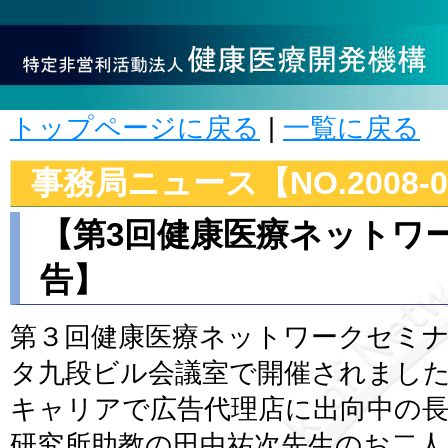
トップページに戻る
|
一覧に戻る
事務局ニュース【NO.2008-0
【第3回健康医療ネットワ
告】
第３回健康医療ネットワークセミ
タ九段ビル会議室で開催されました
キャリアで広告代理店に出向中の長
研究所助教の田中祐次先生のお二人