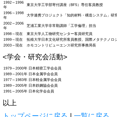
1992～1996
東京大学工学部寄付講座（BF5）専任客員教授
年
1996～1998
大学連携プロジェクト「知的材料・構造システム」研
年
2002～2006
芝浦工業大学非常勤講師「工学倫理」担当
年
1998～現在
東京大学人工物研究センター客員研究員
1999～現在
拓殖大学日本文化研究所客員教授。国際メタテクノロ
2003～現在
ホモコントリビューエンス研究所事務局長
<学会・研究会活動>
1979～2000年
日本精密工学会会員
1989～2001年
日本金属学会会員
1977～1983年
日本軽金属学会会員
1989～2005年
日本鉄鋼協会会員
1991～2005年
日本化学会会員
以上
トップページに戻る
|
一覧に戻る