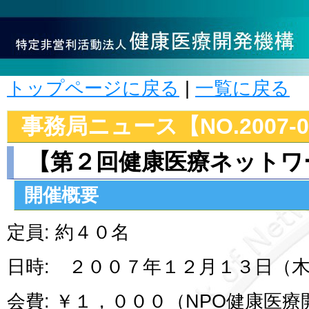
トップページに戻る
|
一覧に戻る
事務局ニュース【NO.2007-0
【第２回健康医療ネットワ
開催概要
定員: 約４０名
日時: ２００７年１２月１３日（木） 18
会費: ￥１，０００（NPO健康医