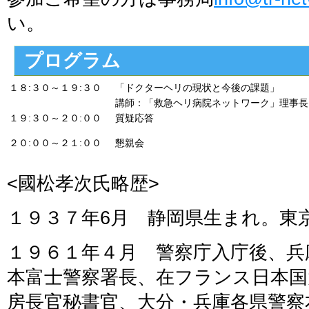
い。
プログラム
１８:３０～１９:３０
「ドクターヘリの現状と今後の課題」
講師：「救急ヘリ病院ネットワーク」理事長
１９:３０～２０:００
質疑応答
２０:００～２１:００
懇親会
<國松孝次氏略歴>
１９３７年6月 静岡県生まれ。東
１９６１年４月 警察庁入庁後、兵
本富士警察署長、在フランス日本国
房長官秘書官、大分・兵庫各県警察